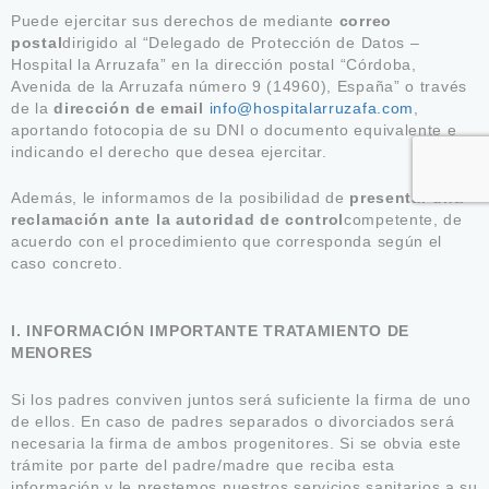
Puede ejercitar sus derechos de mediante
correo
postal
dirigido al “Delegado de Protección de Datos –
Hospital la Arruzafa” en la dirección postal “Córdoba,
Avenida de la Arruzafa número 9 (14960), España” o través
de la
dirección de email
info@hospitalarruzafa.com
,
aportando fotocopia de su DNI o documento equivalente e
indicando el derecho que desea ejercitar.
Además, le informamos de la posibilidad de
presentar una
reclamación ante la autoridad de control
competente, de
acuerdo con el procedimiento que corresponda según el
caso concreto.
I. INFORMACIÓN IMPORTANTE TRATAMIENTO DE
MENORES
Si los padres conviven juntos será suficiente la firma de uno
de ellos. En caso de padres separados o divorciados será
necesaria la firma de ambos progenitores. Si se obvia este
trámite por parte del padre/madre que reciba esta
información y le prestemos nuestros servicios sanitarios a su