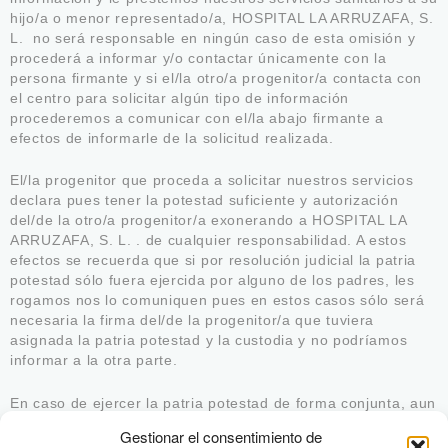
hijo/a o menor representado/a, HOSPITAL LA ARRUZAFA, S.
L. no será responsable en ningún caso de esta omisión y
procederá a informar y/o contactar únicamente con la
persona firmante y si el/la otro/a progenitor/a contacta con
el centro para solicitar algún tipo de información
procederemos a comunicar con el/la abajo firmante a
efectos de informarle de la solicitud realizada.
El/la progenitor que proceda a solicitar nuestros servicios
declara pues tener la potestad suficiente y autorización
del/de la otro/a progenitor/a exonerando a HOSPITAL LA
ARRUZAFA, S. L. . de cualquier responsabilidad. A estos
efectos se recuerda que si por resolución judicial la patria
potestad sólo fuera ejercida por alguno de los padres, les
rogamos nos lo comuniquen pues en estos casos sólo será
necesaria la firma del/de la progenitor/a que tuviera
asignada la patria potestad y la custodia y no podríamos
informar a la otra parte.
En caso de ejercer la patria potestad de forma conjunta, aun
cuando la custodia se haya adjudicado a uno/a de los
Gestionar el consentimiento de
progenitores, se podrá informar al otro progenitor respecto a