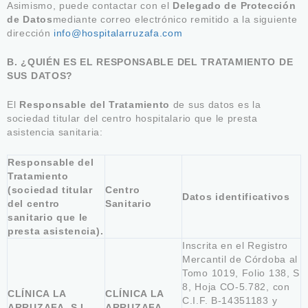
Asimismo, puede contactar con el
Delegado de Protección
de Datos
mediante correo electrónico remitido a la siguiente
dirección
info@hospitalarruzafa.com
B. ¿QUIÉN ES EL RESPONSABLE DEL TRATAMIENTO DE
SUS DATOS?
El
Responsable del Tratamiento
de sus datos es la
sociedad titular del centro hospitalario que le presta
asistencia sanitaria:
Responsable del
Tratamiento
(sociedad titular
Centro
Datos identificativos
del centro
Sanitario
sanitario que le
presta asistencia).
Inscrita en el Registro
Mercantil de Córdoba al
Tomo 1019, Folio 138, S
8, Hoja CO-5.782, con
CLÍNICA LA
CLÍNICA LA
C.I.F. B-14351183 y
ARRUZAFA, S.L.
ARRUZAFA