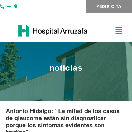
Ir
Navegación
PEDIR CITA
al
de
contenido
entradas
noticias
Antonio Hidalgo: “La mitad de los casos
de glaucoma están sin diagnosticar
porque los síntomas evidentes son
tardíos”