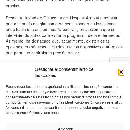
preciso.
Desde la Unidad de Glaucoma del Hospital Arruzafa, señalan
que el manejo del glaucoma ha evolucionado en los últimos
años hacia una actitud más “proactiva”, en alusión a que se
interviniendo antes para evitar la progresión de la enfermedad.
Asimismo, ha destacado que, actualmente, existen otras
opciones terapéuticas, incluidos nuevos dispositivos quirúrgicos
que permiten controlar la presión ocular.
El especialista advierte de que el riesgo de padecer glaucoma
Gestionar el consentimiento de
aumenta con la edad, “especialmente a partir de los 70 o 75
las cookies
años, cuando la incidencia puede acercarse al 4% de la
población”.
Para ofrecer las mejores experiencias, utilizamos tecnologías como las
cookies para almacenar y/o acceder a la información del dispositivo. El
Por este motivo, Hidalgo recomienda realizar revisiones
consentimiento de estas tecnologías nos permitirá procesar datos como el
oftalmológicas “cada dos o tres años”, especialmente, en
comportamiento de navegación o las identificaciones únicas en este sitio.
personas mayores o con antecedentes familiares, con el fin de
No consentir o retirar el consentimiento, puede afectar negativamente a
detectar el glaucoma de forma temprana y evitar la pérdida de
ciertas características y funciones.
visión.
Aceptar