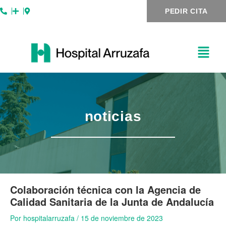
Ir
Navegación
PEDIR CITA
al
de
contenido
entradas
noticias
Colaboración técnica con la Agencia de
Calidad Sanitaria de la Junta de Andalucía
Por
hospitalarruzafa
/
15 de noviembre de 2023