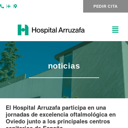
Ir
Navegación
PEDIR CITA
al
de
contenido
entradas
noticias
El Hospital Arruzafa participa en una
jornadas de excelencia oftalmológica en
Oviedo junto a los principales centros
sanitarios de España