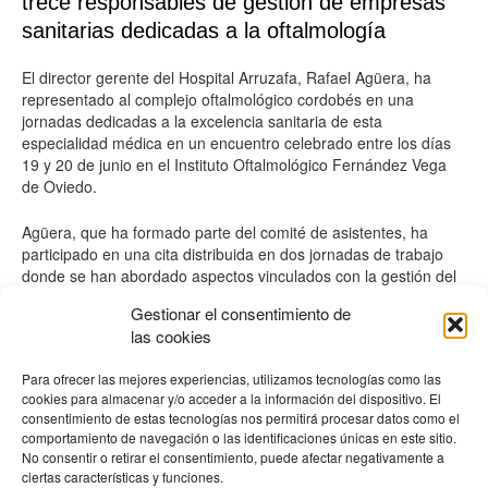
trece responsables de gestión de empresas
sanitarias dedicadas a la oftalmología
El director gerente del Hospital Arruzafa, Rafael Agüera, ha
representado al complejo oftalmológico cordobés en una
jornadas dedicadas a la excelencia sanitaria de esta
especialidad médica en un encuentro celebrado entre los días
19 y 20 de junio en el Instituto Oftalmológico Fernández Vega
de Oviedo.
Agüera, que ha formado parte del comité de asistentes, ha
participado en una cita distribuida en dos jornadas de trabajo
donde se han abordado aspectos vinculados con la gestión del
personal, la sostenibilidad del sector, la optimización digital y la
Gestionar el consentimiento de
influencia de la inteligencia artificial, la regulación de normativas
las cookies
o la experiencia del paciente, entre otros.
Para ofrecer las mejores experiencias, utilizamos tecnologías como las
En las jornadas, distribuidas en dos sesiones, han estado
cookies para almacenar y/o acceder a la información del dispositivo. El
también presente responsables de gestión de centros como
consentimiento de estas tecnologías nos permitirá procesar datos como el
Barraquer, Instituto Oftalmológico Fernández-Vega, Sanoptis,
comportamiento de navegación o las identificaciones únicas en este sitio.
Clínica Baviera, Centro Oftalmológico de Barcelona, Miranza,
No consentir o retirar el consentimiento, puede afectar negativamente a
Tecnoláser Clinic Visión, Clínica Rementería, Innova Ocular,
ciertas características y funciones.