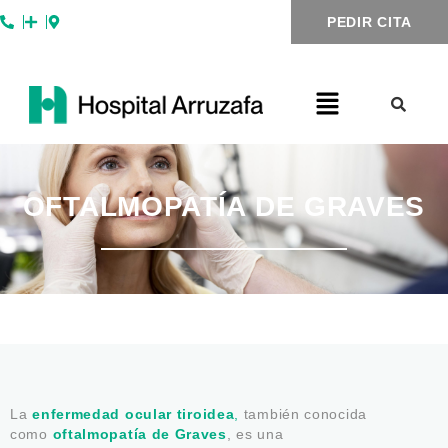
Ir
PEDIR CITA
al
contenido
OFTALMOPATÍA DE GRAVES
La
enfermedad ocular tiroidea
,
también conocida
como
oftalmopatía de Graves
, es una