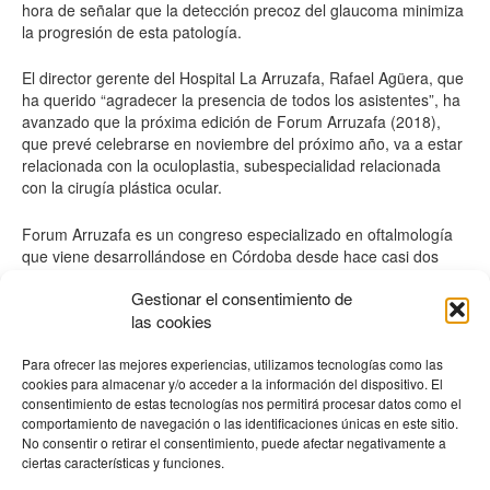
hora de señalar que la detección precoz del glaucoma minimiza
la progresión de esta patología.
El director gerente del Hospital La Arruzafa, Rafael Agüera, que
ha querido “agradecer la presencia de todos los asistentes”, ha
avanzado que la próxima edición de Forum Arruzafa (2018),
que prevé celebrarse en noviembre del próximo año, va a estar
relacionada con la oculoplastia, subespecialidad relacionada
con la cirugía plástica ocular.
Forum Arruzafa es un congreso especializado en oftalmología
que viene desarrollándose en Córdoba desde hace casi dos
décadas y que por el momento ha conseguido reunir a 540
Gestionar el consentimiento de
ponentes del ámbito europeo en una cita que suma más de
las cookies
7.200 asistentes. La presente reunión ha congregado a más de
una veintena de entidades de la industria farmaceútica.
Para ofrecer las mejores experiencias, utilizamos tecnologías como las
cookies para almacenar y/o acceder a la información del dispositivo. El
consentimiento de estas tecnologías nos permitirá procesar datos como el
comportamiento de navegación o las identificaciones únicas en este sitio.
No consentir o retirar el consentimiento, puede afectar negativamente a
ciertas características y funciones.