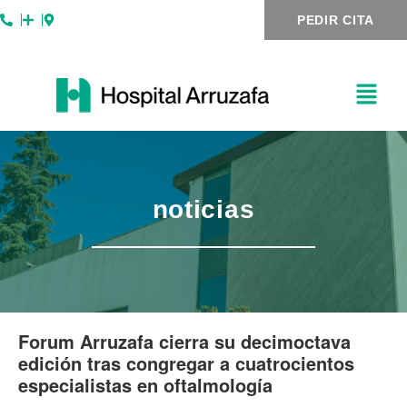
Ir
Navegación
PEDIR CITA
al
de
contenido
entradas
noticias
Forum Arruzafa cierra su decimoctava
edición tras congregar a cuatrocientos
especialistas en oftalmología