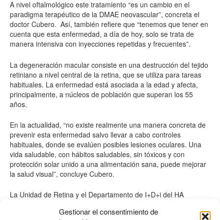
A nivel oftalmológico este tratamiento “es un cambio en el
paradigma terapéutico de la DMAE neovascular”, concreta el
doctor Cubero.
Así, también refiere que “tenemos que tener en
cuenta que esta enfermedad, a día de hoy, solo se trata de
manera intensiva con inyecciones repetidas y frecuentes”.
La degeneración macular consiste en una destrucción del tejido
retiniano a nivel central de la retina, que se utiliza para tareas
habituales. La enfermedad está asociada a la edad y afecta,
principalmente, a núcleos de población que superan los 55
años.
En la actualidad, “no existe realmente una manera concreta de
prevenir esta enfermedad salvo llevar a cabo controles
habituales, donde se evalúen posibles lesiones oculares. Una
vida saludable, con hábitos saludables, sin tóxicos y con
protección solar unido a una alimentación sana, puede mejorar
la salud visual”, concluye Cubero.
La Unidad de Retina y el Departamento de I+D+i del HA
iniciaron el pasado año el reclutamiento de pacientes para un
Gestionar el consentimiento de
ensayo clínico internacional de Fase 3 que evalúa una terapia