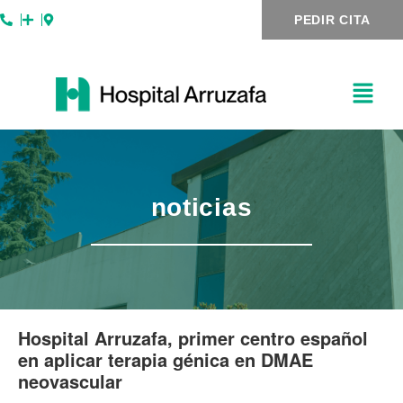
Ir
Navegación
PEDIR CITA
al
de
contenido
entradas
noticias
Hospital Arruzafa, primer centro español
en aplicar terapia génica en DMAE
neovascular