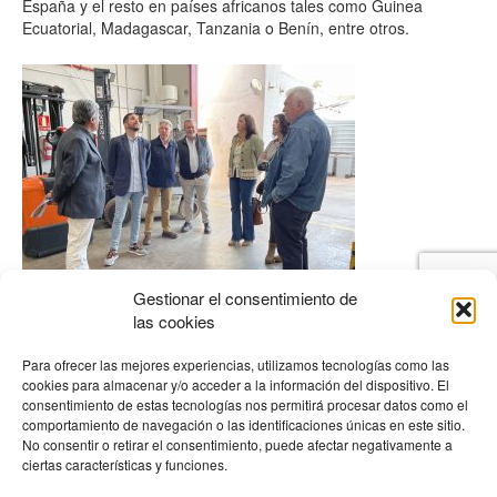
España y el resto en países africanos tales como Guinea
Ecuatorial, Madagascar, Tanzania o Benín, entre otros.
Gestionar el consentimiento de
las cookies
En el acto de entrega, al ya citado coordinador se le han
Para ofrecer las mejores experiencias, utilizamos tecnologías como las
sumado el optometrista Pedro Ruiz y las auxiliares Eva Palma y
cookies para almacenar y/o acceder a la información del dispositivo. El
Anabel Paris, que han sido recibidos por representantes del BA,
consentimiento de estas tecnologías nos permitirá procesar datos como el
con su presidente Rafael Revuelto y el voluntario Fernando
comportamiento de navegación o las identificaciones únicas en este sitio.
Amo.
No consentir o retirar el consentimiento, puede afectar negativamente a
ciertas características y funciones.