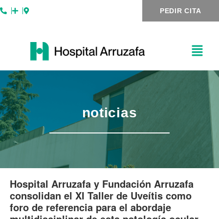
Ir
Navegación
PEDIR CITA
al
de
contenido
entradas
noticias
Hospital Arruzafa y Fundación Arruzafa
consolidan el XI Taller de Uveítis como
foro de referencia para el abordaje
multidisciplinar de esta patología ocular