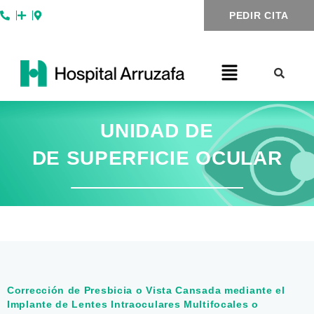
Ir
PEDIR CITA
al
contenido
UNIDAD DE
DE SUPERFICIE OCULAR
Corrección de Presbicia o Vista Cansada mediante el
Implante de Lentes Intraoculares Multifocales o