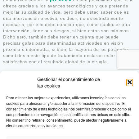
ofrece gracias a los avances tecnológicos y que pretende
mejorar su calidad de vida, pero debe usted saber que es
una intervención electiva, es decir, no es estrictamente
necesaria; por ello debe conocer que, como cualquier otra
intervención, tiene sus riesgos, si bien estos son mínimos.
Dicho esto, también debe tener en cuenta que puede
precisar gafas para determinadas actividades en visión
próxima o intermedia, si bien, la mayoría de los pacientes
sometidos a este tipo de tratamiento declaran estar muy
satisfechos con el resultado global de la cirugía.
En resumen,
la operación presbicia
y la
operación vista
Gestionar el consentimiento de
son tratamientos modernos que ofrecen soluciones
las cookies
personalizadas para mejorar la independencia de gafas y la
calidad visual en la vida cotidiana.
Para ofrecer las mejores experiencias, utilizamos tecnologías como las
cookies para almacenar y/o acceder a la información del dispositivo. El
consentimiento de estas tecnologías nos permitirá procesar datos como el
comportamiento de navegación o las identificaciones únicas en este sitio.
PEDIR CITA
No consentir o retirar el consentimiento, puede afectar negativamente a
ciertas características y funciones.