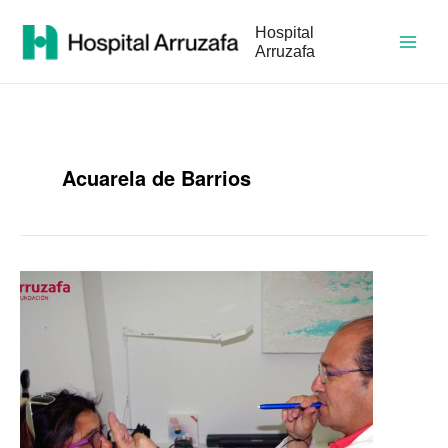
Ir
Main
al
Hospital
contenido
Arruzafa
Men
Acuarela de Barrios
Fundación
La
Arruzafa
inicia
las
revisiones
de
niñ@s
de