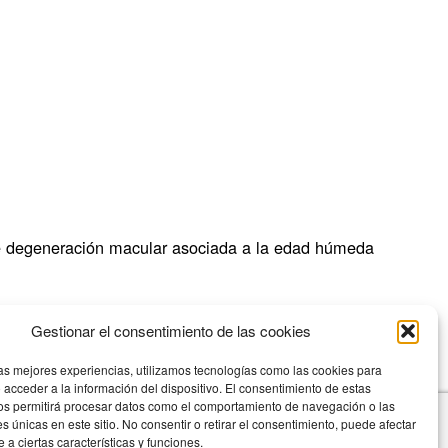
 de degeneración macular asociada a la edad húmeda
talmólogo Juan Manuel Cubero, que ha permitido inocular
Gestionar el consentimiento de las cookies
los pacientes para paliar la patología El […]
las mejores experiencias, utilizamos tecnologías como las cookies para
 acceder a la información del dispositivo. El consentimiento de estas
os permitirá procesar datos como el comportamiento de navegación o las
es únicas en este sitio. No consentir o retirar el consentimiento, puede afectar
a ciertas características y funciones.