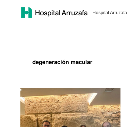
Ir
al
Hospital Arruzafa
contenido
degeneración macular
El
Hospital
Arruzafa
implanta
el
primer
dispositivo