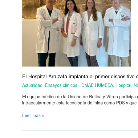
en
Andalucía
de
dispensación
automática
para
un
paciente
de
degeneración
macular
asociada
El Hospital Arruzafa implanta el primer dispositi
a
la
Actualidad
,
Ensayos clínicos - DMAE HUMEDA
,
Hospital
,
No
edad
húmeda
El equipo médico de la Unidad de Retina y Vítreo participa
intraocularmente esta tecnología definida como PDS y que s
Leer más »