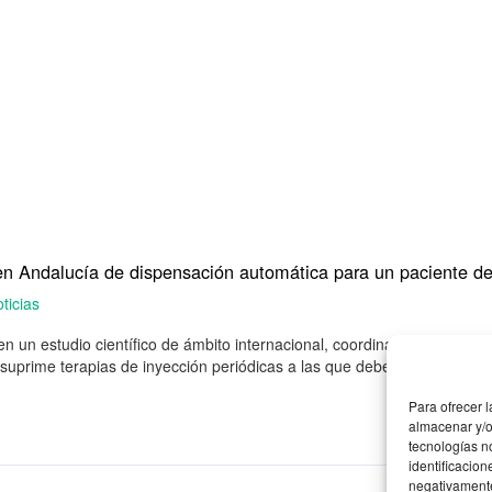
vo en Andalucía de dispensación automática para un paciente
ticias
 en un estudio científico de ámbito internacional, coordinado por el of
uprime terapias de inyección periódicas a las que deben ser sometidos 
Para ofrecer 
almacenar y/o
tecnologías n
identificacion
negativamente 