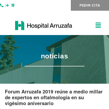
Ir
Navegación
PEDIR CITA
al
de
contenido
entradas
noticias
Forum Arruzafa 2019 reúne a medio millar
de expertos en oftalmología en su
vigésimo aniversario