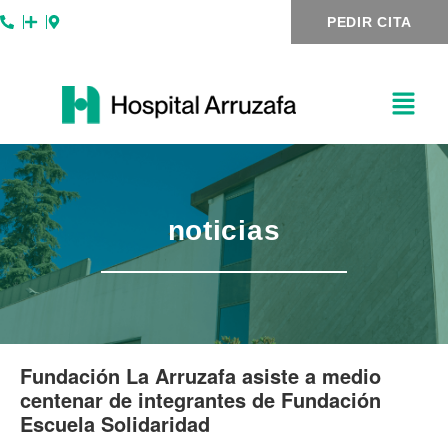
Ir
Navegación
PEDIR CITA
al
de
contenido
entradas
noticias
Fundación La Arruzafa asiste a medio
centenar de integrantes de Fundación
Escuela Solidaridad