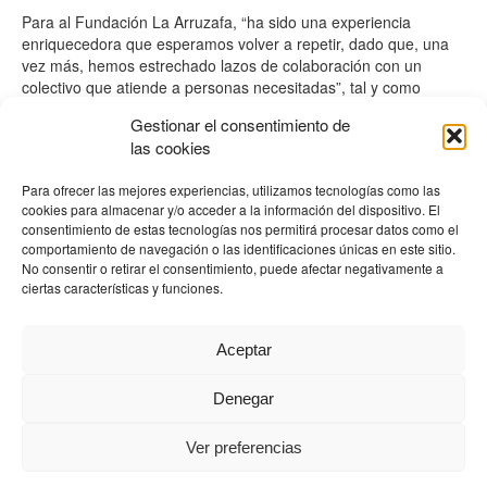
Para al Fundación La Arruzafa, “ha sido una experiencia
enriquecedora que esperamos volver a repetir, dado que, una
vez más, hemos estrechado lazos de colaboración con un
colectivo que atiende a personas necesitadas”, tal y como
detalla Juan Manuel Laborda, presidente de la fundación. En
Gestionar el consentimiento de
esta línea, Pereda explica que «para nosotros supone una
las cookies
ayuda tremenda el hecho de haber venido para que atiendan a
miembros de nuestra fundación; estamos muy agradecidos por
Para ofrecer las mejores experiencias, utilizamos tecnologías como las
ello».
cookies para almacenar y/o acceder a la información del dispositivo. El
consentimiento de estas tecnologías nos permitirá procesar datos como el
La Fundación La Arruzafa lleva a cabo un amplio programa de
comportamiento de navegación o las identificaciones únicas en este sitio.
actividad asistencial dentro y fuera de España cada año. Hasta
No consentir o retirar el consentimiento, puede afectar negativamente a
la fecha, acumula más de quince mil pacientes de diversas
ciertas características y funciones.
nacionalidades.
Aceptar
←
Entrada anterior
Entrada siguiente
→
Denegar
HOSPITAL ARRUZAFA © |
Derechos y deberes
|
Política de
cookies
|
|
Innocamaras
|
Aviso legal
|
Política de privacidad
Ver preferencias
F
T
Y
I
L