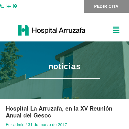
Ir
Navegación
PEDIR CITA
al
de
contenido
entradas
noticias
Hospital La Arruzafa, en la XV Reunión
Anual del Gesoc
Por
admin
/
31 de marzo de 2017