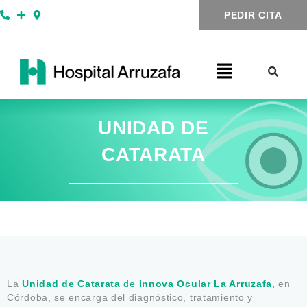
Ir
PEDIR CITA
al
contenido
UNIDAD DE
CATARATA
La
Unidad de Catarata
de
Innova Ocular La Arruzafa
,
en
Córdoba, se encarga del diagnóstico, tratamiento y