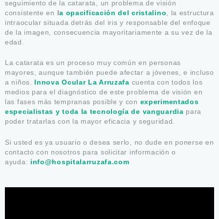
seguimiento de la catarata, un problema de visión
consistente en
l
a o
pacificación del cristalino
, la estructura
intraocular situada detrás del iris y responsable del enfoque
de la imagen, consecuencia mayoritariamente a su vez de la
edad.
La catarata es un proceso muy común en personas
mayores, aunque también puede afectar a jóvenes, e incluso
a niños.
Innova Ocular La Arruzafa
cuenta con todos los
medios para el diagnóstico de este problema de visión en
las fases más tempranas posible y con
experimentados
especialistas y toda la tecnología de vanguardia
para
poder tratarlas con la mayor eficacia y seguridad.
Si usted es ya usuario o desea serlo, no dude en ponerse en
contacto con nosotros para solicitar información o
ayuda:
info@hospitalarruzafa.com