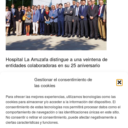
colaboradoras
en
su
25
aniversario
Hospital La Arruzafa distingue a una veintena de
entidades colaboradoras en su 25 aniversario
Actualidad
,
Hospital
Gestionar el consentimiento de
Responsables de diecinueve empresas relacionadas con la
las cookies
salud reciben un galardón por su vinculación con el centro
especializado en oftalmología, que este año conmemora su
Para ofrecer las mejores experiencias, utilizamos tecnologías como las
primer cuarto de siglo El Hospital La Arruzafa distingue a
cookies para almacenar y/o acceder a la información del dispositivo. El
diecinueve entidades relacionadas con la actividad sanitaria con
consentimiento de estas tecnologías nos permitirá procesar datos como el
comportamiento de navegación o las identificaciones únicas en este sitio.
motivo del veinticinco aniversario que durante este año celebra
No consentir o retirar el consentimiento, puede afectar negativamente a
el centro especializado […]
ciertas características y funciones.