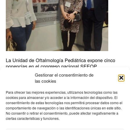
el
congreso
nacional
SEEOP
La Unidad de Oftalmología Pediátrica expone cinco
ponencias en el congreso nacional SEEOP
Gestionar el consentimiento de
Actualidad
,
Hospital
las cookies
Presentes, el coordinador de la unidad, Diego José Torres y las
oftalmólogas Beatriz Pérez Morenilla y Ana Morales Amplia
Para ofrecer las mejores experiencias, utilizamos tecnologías como las
participación de la Unidad de Oftalmología Pediátrica (UOP) del
cookies para almacenar y/o acceder a la información del dispositivo. El
Hospital La Arruzafa (HLA) en el XXVII Congreso de la Sociedad
consentimiento de estas tecnologías nos permitirá procesar datos como el
comportamiento de navegación o las identificaciones únicas en este sitio.
Española de Estrabología y Oftalmología Pediátrica (SEEOP),
No consentir o retirar el consentimiento, puede afectar negativamente a
celebrado en Burgos. En la cita han estado presentes […]
ciertas características y funciones.
Leer más »