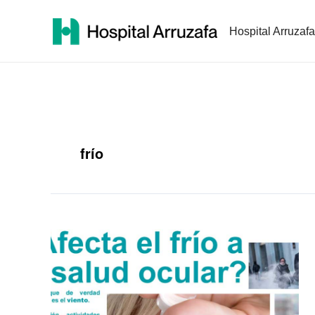
Ir
al
Hospital Arruzafa
contenido
frío
¿Afecta
el
frío
a
la
salud
ocular?