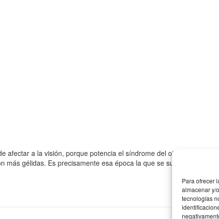
e afectar a la visión, porque potencia el síndrome del ojo seco ¿Afect
on más gélidas. Es precisamente esa época la que se suele asociar co
Para ofrecer 
almacenar y/o
tecnologías n
identificacion
negativamente 