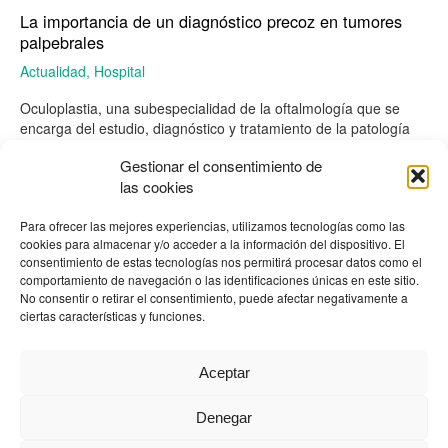
La importancia de un diagnóstico precoz en tumores
palpebrales
Actualidad
,
Hospital
Oculoplastia, una subespecialidad de la oftalmología que se
encarga del estudio, diagnóstico y tratamiento de la patología
palpebral, orbitaria y de la vía lagrimal Uno de los motivos de
Gestionar el consentimiento de
consulta más frecuentes en Oculoplastia son las lesiones
las cookies
palpebrales y perioculares. En la mayoría de los casos son
benignas, y su extirpación quirúrgica no suele revestir
Para ofrecer las mejores experiencias, utilizamos tecnologías como las
cookies para almacenar y/o acceder a la información del dispositivo. El
Leer más »
consentimiento de estas tecnologías nos permitirá procesar datos como el
comportamiento de navegación o las identificaciones únicas en este sitio.
No consentir o retirar el consentimiento, puede afectar negativamente a
ciertas características y funciones.
←
Anterior
1
…
4
5
Aceptar
Denegar
HOSPITAL ARRUZAFA © |
Derechos y deberes
|
Política de