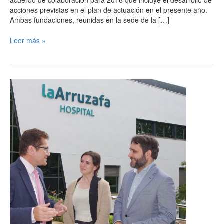
acuerdo de colaboración para 2016 que incluye el desarrollo de
a
acciones previstas en el plan de actuación en el presente año.
la
Ambas fundaciones, reunidas en la sede de la […]
Fundación
La
Leer más »
Arruzafa
en
2016
Hospital
La
Arruzafa
colabora
en
la
organización
de
Campeonato
del
Mundo
de
Debate
Universitario