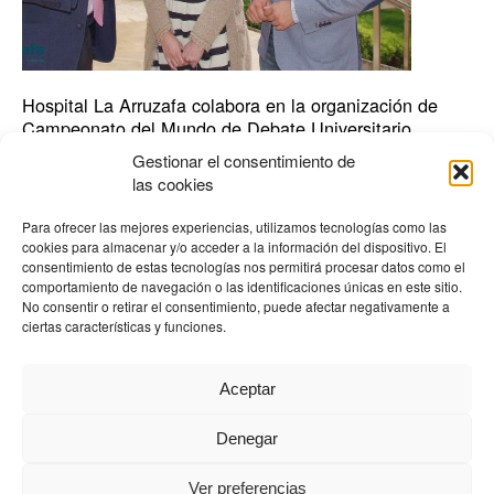
Hospital La Arruzafa colabora en la organización de
Campeonato del Mundo de Debate Universitario
Gestionar el consentimiento de
Actualidad
,
Hospital
las cookies
La cita, que tendrá lugar en Córdoba durante el mes de julio,
prevé la presencia de 280 equipos procedentes de cuatro
Para ofrecer las mejores experiencias, utilizamos tecnologías como las
continentes El Hospital La Arruzafa (HLA) participa como
cookies para almacenar y/o acceder a la información del dispositivo. El
empresa colaboradora del Campeonato del Mundo de Debate
consentimiento de estas tecnologías nos permitirá procesar datos como el
comportamiento de navegación o las identificaciones únicas en este sitio.
Universitario que se va a celebrar en Córdoba durante el
No consentir o retirar el consentimiento, puede afectar negativamente a
próximo mes de julio. El centro médico oftalmológico,
ciertas características y funciones.
Leer más »
Aceptar
Denegar
HOSPITAL ARRUZAFA © |
Derechos y deberes
|
Política de
cookies
|
|
Innocamaras
|
Aviso legal
|
Política de privacidad
Ver preferencias