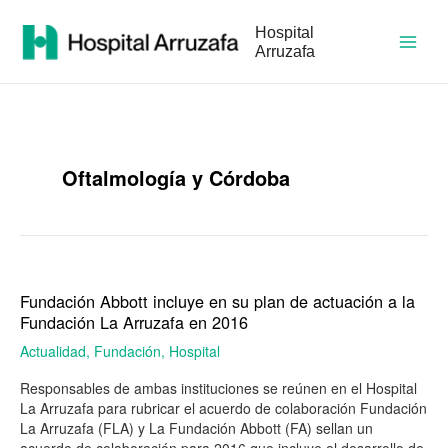
Ir
Main
al
Hospital
contenido
Arruzafa
Men
Oftalmología y Córdoba
Fundación Abbott incluye en su plan de actuación a la
Fundación
Abbott
Fundación La Arruzafa en 2016
incluye
Actualidad
,
Fundación
,
Hospital
en
su
Responsables de ambas instituciones se reúnen en el Hospital
plan
La Arruzafa para rubricar el acuerdo de colaboración Fundación
de
La Arruzafa (FLA) y La Fundación Abbott (FA) sellan un
actuación