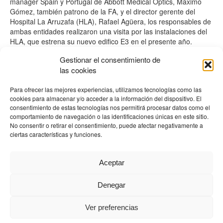
manager Spain y Portugal de Abbott Medical Optics, Máximo
Gómez, también patrono de la FA, y el director gerente del
Hospital La Arruzafa (HLA), Rafael Agüera, los responsables de
ambas entidades realizaron una visita por las instalaciones del
HLA, que estrena su nuevo edifico E3 en el presente año.
Gestionar el consentimiento de
Entre sus acciones desarrolladas en 2015, donde destacan
las cookies
cuatro expediciones a países africanos, la FLA pudo llevar a
cabo el implante de un dispositivo intraocular, conocido
Para ofrecer las mejores experiencias, utilizamos tecnologías como las
comúnmente como
ojo biónico
, que le permitió a una paciente
cookies para almacenar y/o acceder a la información del dispositivo. El
con retinosis pigmentaria volver a recuperar parte de la visión
consentimiento de estas tecnologías nos permitirá procesar datos como el
tras permanecer más de tres décadas ciega.
comportamiento de navegación o las identificaciones únicas en este sitio.
No consentir o retirar el consentimiento, puede afectar negativamente a
Para leer más información sobre el ojo biónico implantado en el
ciertas características y funciones.
Hospital La Arruzafa piche
aquí.
Aceptar
←
Entrada anterior
Entrada siguiente
→
Denegar
HOSPITAL ARRUZAFA © |
Derechos y deberes
|
Política de
cookies
|
|
Innocamaras
|
Aviso legal
|
Política de privacidad
Ver preferencias
F
T
Y
I
L