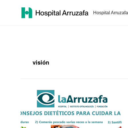
Ir
al
Hospital Arruzafa
contenido
visión
10
consejos
dietéticos
para
cuidar
la
visión