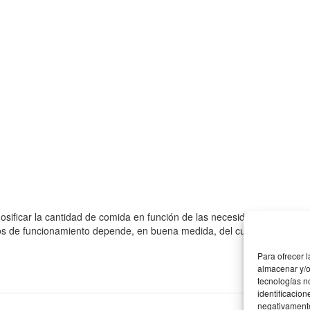
ficar la cantidad de comida en función de las necesidades energética
s de funcionamiento depende, en buena medida, del cuidado dietético
Para ofrecer 
almacenar y/o
tecnologías n
identificacion
negativamente 