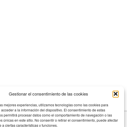
s de cada cuerpo y variar la dieta Diez consejos para una
Gestionar el consentimiento de las cookies
 que se tenga. Una buena alimentación no […]
las mejores experiencias, utilizamos tecnologías como las cookies para
 acceder a la información del dispositivo. El consentimiento de estas
os permitirá procesar datos como el comportamiento de navegación o las
es únicas en este sitio. No consentir o retirar el consentimiento, puede afectar
a ciertas características y funciones.