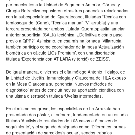
pertenecientes a la Unidad de Segmento Anterior, Córnea y
Cirugía Refractiva expusieron otras tres ponencias relacionadas
con la subespecialidad del Queratocono, tituladas ‘Técnica con
femtosegundo’ (Cano), ‘Técnica manual’ (Villarrubia) y una
tercera presentada por ambos titulada ‘Queratoplastia lamelar
anterior superficial (SALK) tectónica: ¿Definitiva o cómo paso
previo a QPP?’. Asimismo, en esa misma jornada Villarrubia
también participó como coordinador de la mesa ‘Actualización
biométrica en cálculo LIOs Premium’, con una disertación
titulada ‘Experiencia con AT LARA (y torció) de ZEISS’.
De igual manera, el viernes el oftalmólogo Antonio Hidalgo, de
la Unidad de Uveítis, Inmunología y Glaucoma del HLA expuso
en la Mesa Glaucoma su ponencia ‘Nuevos métodos de
diagnóstico’ antes de concluir hoy su aportación científica con
una última disertación titulada ‘Uveítis intermedias’.
En el mismo congreso, los especialistas de La Arruzafa han
presentado dos póster, el primero, fundamentado en un estudio
titulado ‘Análisis de resultados de 108 casos a 6 meses de
seguimiento’, y el segundo designado como ‘Diferentes formas
de presentación de sarcoidosis ocular’, sendos trabajos