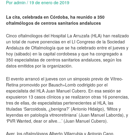
Por
admin
/
19 de enero de 2019
La cita, celebrada en Córdoba, ha reunido a 350
oftalmólogos de centros sanitarios andaluces
Cinco oftalmólogos del Hospital La Arruzafa (HLA) han realizado
un total de nueve ponencias en el LI Congreso de la Sociedad
Andaluza de Oftalmología que se ha celebrado entre el jueves y
hoy (sábado) en la capital cordobesa y que ha congregado a
350 especialistas de centros sanitarios andaluces, según los
datos emitidos por la organización.
El evento arrancó el jueves con un simposio previo de Vítreo-
Retina promovido por Bausch+Lomb codirigido por el
especialista del HLA Juan Manuel Cubero. En esa sesión se
expusieron 13 casos clínicos y se realizaron otras 16 ponencias,
tres de ellas, de especialistas pertenecientes al HLA, las
tituladas ‘Sarcoidosis, ¿benigna?’ (Antonio Hidalgo), ‘Mitos y
leyendas en patología vitreoretiniana’ (Juan Manuel Laborda), y
‘PVR Wanted, dear or alive…’ (Juan Manuel Cubero).
Ayer, los oftalmólogos Alberto Villarrubia y Antonio Cano,