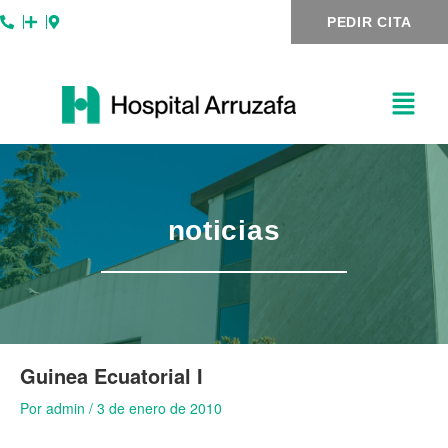
Ir
Navegación
PEDIR CITA
al
de
contenido
entradas
noticias
Guinea Ecuatorial I
Por
admin
/
3 de enero de 2010