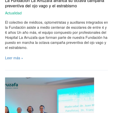
La Fundación La Arruzafa arranca su octava campaña
preventiva del ojo vago y el estrabismo
Actualidad
El colectivo de médicos, optometristas y auxiliares integrados en
la Fundación asiste a medio centenar de escolares de entre 4 y
6 años Un año más, el equipo compuesto por profesionales del
Hospital La Arruzafa que forman parte de nuestra Fundación ha
puesto en marcha la octava campaña preventiva del ojo vago y
el estrabismo.
Leer más »
El
tratamiento
precoz,
“fundamental”
para
tratar
el