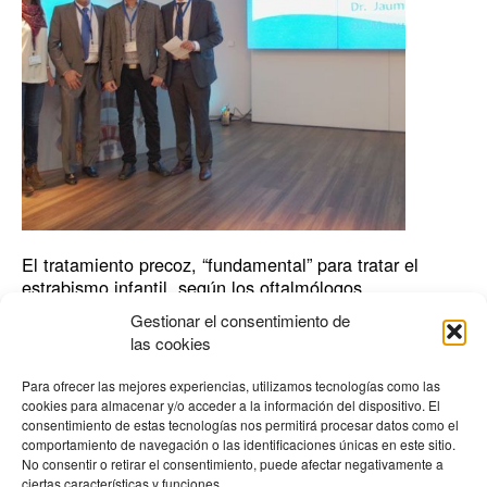
estrabismo
infantil,
según
los
oftalmólogos
El tratamiento precoz, “fundamental” para tratar el
estrabismo infantil, según los oftalmólogos
Actualidad
,
Hospital
Gestionar el consentimiento de
las cookies
Los expertos, que durante tres jornadas analizan una veintena
de casos en el XXIV Congreso de la Sociedad Española de
Para ofrecer las mejores experiencias, utilizamos tecnologías como las
Estrabología y Oftalmología Pedriátrica (Seeop), aseguran que
cookies para almacenar y/o acceder a la información del dispositivo. El
un cinco por ciento de la población infantil padece esta afección
consentimiento de estas tecnologías nos permitirá procesar datos como el
comportamiento de navegación o las identificaciones únicas en este sitio.
ocular Córdoba, 15 de abril de 2016.- Los expertos reunidos en
No consentir o retirar el consentimiento, puede afectar negativamente a
el vigésimo segundo congreso de la
ciertas características y funciones.