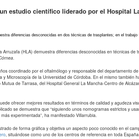
un estudio científico liderado por el Hospital L
emuestra diferencias desconocidas en dos técnicas de trasplantes; en el traba
al La Arruzafa (HLA) demuestra diferencias desconocidas en técnicas de
Córnea
.
 años coordinado por el oftalmólogo y responsable del departamento de 
a y Microscopía de la Universidad de Córdoba. En el mismo también ha
io Mutua de Tarrasa, del Hospital General La Mancha-Centro de Alcázar 
 puede ofrecer mejores resultados en términos de calidad y agudeza visu
publicado se demuestra que “siguiendo unos nomogramas estrictos y us
 más experimentada”, ha manifestado Villarrubia.
trado de forma gráfica y objetiva un aspecto poco conocido en el campo
ero
, situándose como uno de los centros de referencia en toda España 